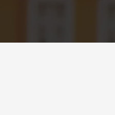
Junak brändist
Junak
on legendaarne Poola mootorrattabränd,
mille ajalugu ulatub 1950. aastatesse.
Tänapäeval on
see taaselustatud ning ühendab endas klassikalise
disaini ja moodsa tehnoloogia, pakkudes
mitmekesist valikut mootorrattaid, rollereid ja