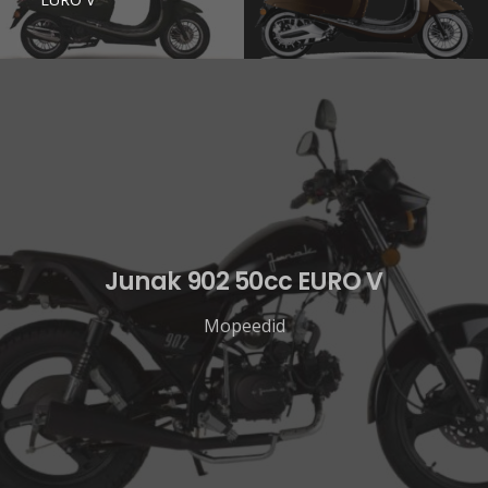
Junak 902 50cc EURO V
Mopeedid