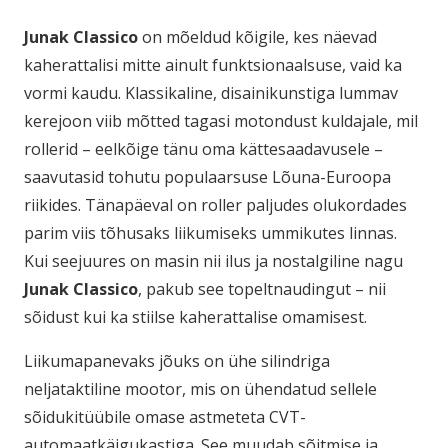
Junak Classico
on mõeldud kõigile, kes näevad
kaherattalisi mitte ainult funktsionaalsuse, vaid ka
vormi kaudu. Klassikaline, disainikunstiga lummav
kerejoon viib mõtted tagasi motondust kuldajale, mil
rollerid – eelkõige tänu oma kättesaadavusele –
saavutasid tohutu populaarsuse Lõuna-Euroopa
riikides. Tänapäeval on roller paljudes olukordades
parim viis tõhusaks liikumiseks ummikutes linnas.
Kui seejuures on masin nii ilus ja nostalgiline nagu
Junak Classico
, pakub see topeltnaudingut – nii
sõidust kui ka stiilse kaherattalise omamisest.
Liikumapanevaks jõuks on ühe silindriga
neljataktiline mootor, mis on ühendatud sellele
sõidukitüübile omase astmeteta CVT-
automaatkäigukastiga. See muudab sõitmise ja