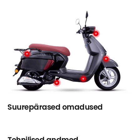
Suurepärased omadused
Tehnilised andmed