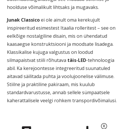
hoolduse võimalikult lihtsaks ja mugavaks.
Junak Classico
ei ole ainult oma kerekujult
inspireeritud esimestest Itaalia rolleritest – see on
eelkõige nostalgiline disain, mis on ühendatud
kaasaegse konstruktsiooni ja moodsate lisadega.
Klassikalise kujuga valgustus on loodud
silmapaistvat stiili rõhutava
täis-LED
-tehnoloogia
abil. Ka kerejoontesse integreeritud suunatuled
aitavad säilitada puhta ja voolujoonelise välimuse.
Stiilne ja praktiline pakiraam, mis kuulub
standardvarustusse, annab sellele sümpaatsele
kaherattalisele veelgi rohkem transpordivõimalusi.