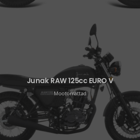
Junak RAW 125cc EURO V
Mootorrattad