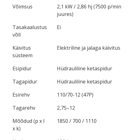
Võimsus
2,1 kW / 2,86 hj (7500 p/min
juures)
Tasakaalustus
Ei
võll
Käivitus
Elektriline ja jalaga käivitus
süsteem
Esipidur
Hüdrauliline ketaspidur
Tagapidur
Hüdrauliline ketaspidur
Esirehv
110/70-12 (47P)
Tagarehv
2,75–12
Mõõdud (p x l
1850 / 700 / 1110
x k)