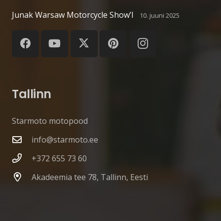
Junak Warsaw Motorcycle Show’l
10. juuni 2025
Tallinn
Starmoto motopood
info@starmoto.ee
+372 655 73 60
Akadeemia tee 78, Tallinn, Eesti