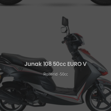
Junak 108 50cc EURO V
Rollerid -50cc