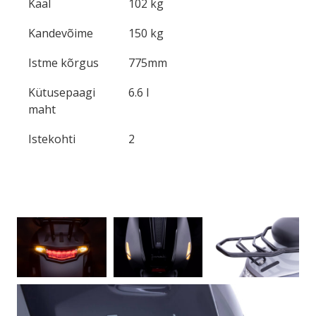
Kaal
102 kg
Kandevõime
150 kg
Istme kõrgus
775mm
Kütusepaagi
6.6 l
maht
Istekohti
2