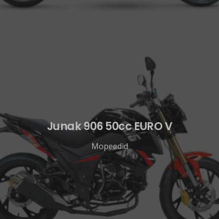
Junak 906 50cc EURO V
Mopeedid