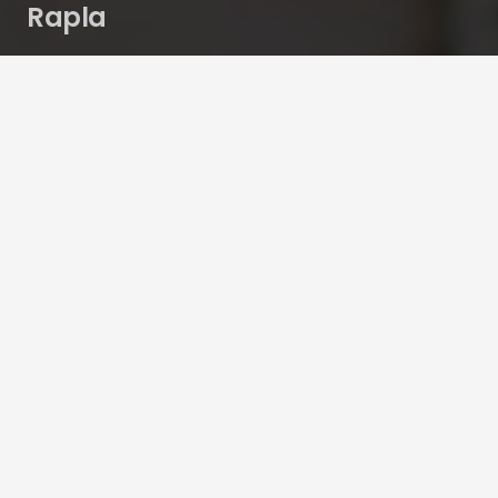
Rapla
Karmani auto-moto kauplus
raes@hot.ee
+372 533 38 853
Tallinna maantee 50, Rapla, Eesti